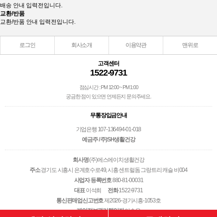
배송 안내 입력전입니다.
교환/반품
교환/반품 안내 입력전입니다.
로그인
회사소개
이용약관
맨위로
고객센터
1522-9731
점심시간 : PM 12:00 ~ PM 1:00
궁금한 점이 있으면 언제든지 문의주세요.
무통장입금안내
기업은행 107-136494-01-018
예금주 / 주)SH생활건강
회사명
(주)에스에이치생활건강
주소
경기도 시흥시 은계호수로49, 시흥 센트럴돔 그랑트리 캐슬 비004
사업자 등록번호
880-81-00031
대표
이석희
전화
1522-9731
통신판매업신고번호
제2026-경기시흥-1053호
개인정보관리책임자
이승우