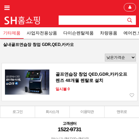
기타제품
사업자전용상품
다이슨렌탈제품
차량용품
에어컨
실내골프연습장 창업 GDR,QED,카카오
골프연습장 창업 QED,GDR,카카오프
렌즈 48개월 렌탈로 설치
일시불 0
로그인
회사소개
이용약관
맨위로
고객센터
1522-9731
점심시간 : PM 12:00 ~ PM 1:00