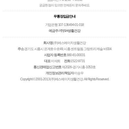
궁금한 점이 있으면 언제든지 문의주세요.
무통장입금안내
기업은행 107-136494-01-018
예금주 / 주)SH생활건강
회사명
(주)에스에이치생활건강
주소
경기도 시흥시 은계호수로49, 시흥 센트럴돔 그랑트리 캐슬 비004
사업자 등록번호
880-81-00031
대표
이석희
전화
1522-9731
통신판매업신고번호
제2026-경기시흥-1053호
개인정보관리책임자
이승우
Copyright © 2001-2013 (주)에스에이치생활건강. All Rights Reserved.