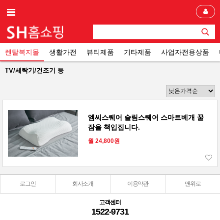
렌탈복지몰
생활가전
뷰티제품
기타제품
사업자전용상품
TV/세탁기/건조기 등
엠씨스퀘어 슬림스퀘어 스마트베개 꿀
잠을 책입집니다.
월 24,800원
로그인
회사소개
이용약관
맨위로
고객센터
1522-9731