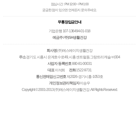
점심시간 : PM 12:00 ~ PM 1:00
궁금한 점이 있으면 언제든지 문의주세요.
무통장입금안내
기업은행 107-136494-01-018
예금주 / 주)SH생활건강
회사명
(주)에스에이치생활건강
주소
경기도 시흥시 은계호수로49, 시흥 센트럴돔 그랑트리 캐슬 비004
사업자 등록번호
880-81-00031
대표
이석희
전화
1522-9731
통신판매업신고번호
제2026-경기시흥-1053호
개인정보관리책임자
이승우
Copyright © 2001-2013 (주)에스에이치생활건강. All Rights Reserved.