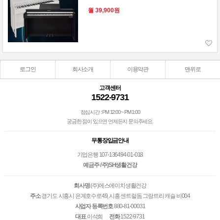
월 39,900원
로그인
회사소개
이용약관
맨위로
고객센터
1522-9731
점심시간 : PM 12:00 ~ PM 1:00
궁금한 점이 있으면 언제든지 문의주세요.
무통장입금안내
기업은행 107-136494-01-018
예금주 / 주)SH생활건강
회사명
(주)에스에이치생활건강
주소
경기도 시흥시 은계호수로49, 시흥 센트럴돔 그랑트리 캐슬 비004
사업자 등록번호
880-81-00031
대표
이석희
전화
1522-9731