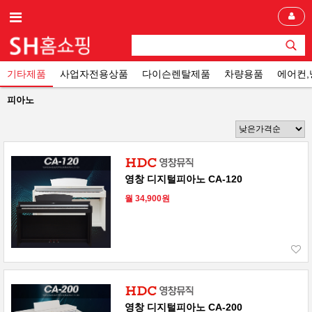
기타제품
사업자전용상품
다이슨렌탈제품
차량용품
에어컨
피아노
영창 디지털피아노 CA-120
월 34,900원
영창 디지털피아노 CA-200