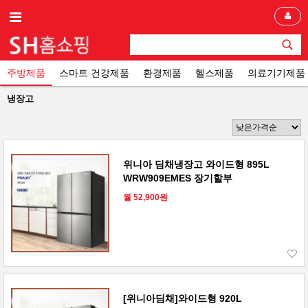
주방제품
스마트 건강제품
환경제품
헬스제품
의료기기제품
냉장고
위니아 딤채냉장고 와이드형 895L
WRW909EMES 장기할부
월 52,900원
[위니아딤채]와이드형 920L