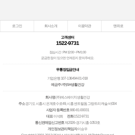
로그인
회사소개
이용약관
맨위로
고객센터
1522-9731
점심시간 : PM 12:00 ~ PM 1:00
궁금한 점이 있으면 언제든지 문의주세요.
무통장입금안내
기업은행 107-136494-01-018
예금주 / 주)SH생활건강
회사명
(주)에스에이치생활건강
주소
경기도 시흥시 은계호수로49, 시흥 센트럴돔 그랑트리 캐슬 비004
사업자 등록번호
880-81-00031
대표
이석희
전화
1522-9731
통신판매업신고번호
제2026-경기시흥-1053호
개인정보관리책임자
이승우