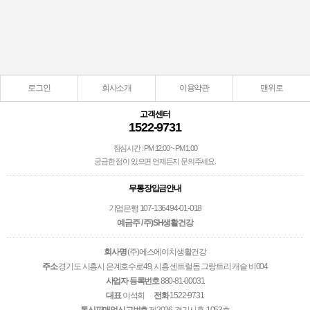
로그인
회사소개
이용약관
맨위로
고객센터
1522-9731
점심시간 : PM 12:00 ~ PM 1:00
궁금한 점이 있으면 언제든지 문의주세요.
무통장입금안내
기업은행 107-136494-01-018
예금주 / 주)SH생활건강
회사명
(주)에스에이치생활건강
주소
경기도 시흥시 은계호수로49, 시흥 센트럴돔 그랑트리 캐슬 비004
사업자 등록번호
880-81-00031
대표
이석희
전화
1522-9731