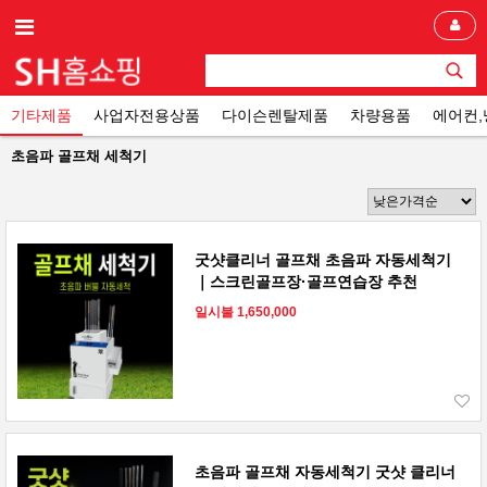
기타제품
사업자전용상품
다이슨렌탈제품
차량용품
에어컨
초음파 골프채 세척기
굿샷클리너 골프채 초음파 자동세척기
｜스크린골프장·골프연습장 추천
일시불 1,650,000
초음파 골프채 자동세척기 굿샷 클리너