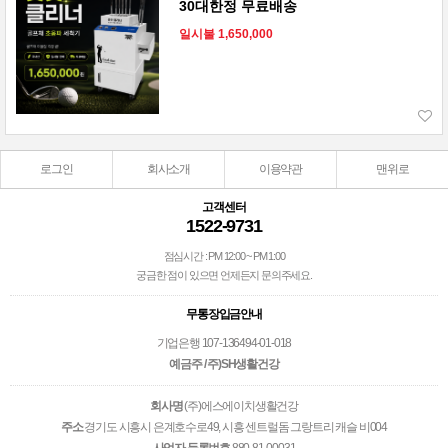
30대한정 무료배송
일시불 1,650,000
로그인
회사소개
이용약관
맨위로
고객센터
1522-9731
점심시간 : PM 12:00 ~ PM 1:00
궁금한 점이 있으면 언제든지 문의주세요.
무통장입금안내
기업은행 107-136494-01-018
예금주 / 주)SH생활건강
회사명
(주)에스에이치생활건강
주소
경기도 시흥시 은계호수로49, 시흥 센트럴돔 그랑트리 캐슬 비004