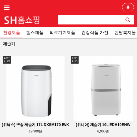
환경제품
헬스제품
의료기기제품
건강식품,가전
렌탈복지몰
제습기
[위닉스] 뽀송 제습기 17L DXSM170-IWK
[위니아] 제습기 10L EDH10ENW
19,900원
6,900원