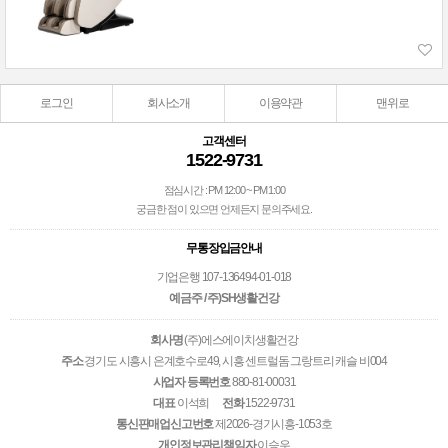
로그인
회사소개
이용약관
맨위로
고객센터
1522-9731
점심시간 : PM 12:00 ~ PM 1:00
궁금한 점이 있으면 언제든지 문의주세요.
무통장입금안내
기업은행 107-136494-01-018
예금주 / 주)SH생활건강
회사명
(주)에스에이치생활건강
주소
경기도 시흥시 은계호수로49, 시흥 센트럴돔 그랑트리 캐슬 비004
사업자 등록번호
880-81-00031
대표
이석희
전화
1522-9731
통신판매업신고번호
제2026-경기시흥-1053호
개인정보관리책임자
이승우