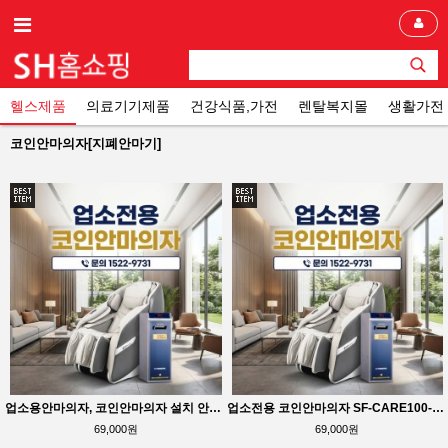
헬스제품
의료기기제품
건강식품,가전
렌탈복지몰
생활가전
코인안마의자[지폐안마기]
업소용안마의자, 코인안마의자 설치 안내. 카드단말기 또는 지폐기 무료장착 행사와 렌탈료 3개월 할인 혜택 제공
업소전용 코인안마의자 SF-CARE100-COIN 소개. 발바닥 없는 구조, 카드단말기 무료장착, 렌탈료 3개월 할인 행사 진행 중
69,000원
69,000원