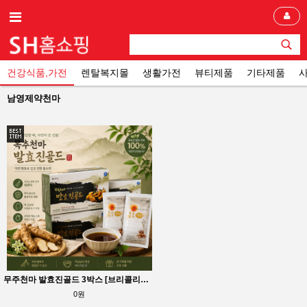
건강식품,가전
렌탈복지몰
생활가전
뷰티제품
기타제품
남영제약천마
무주천마 발효진골드 3박스 [브리콜리즙1박스] 사은품 믿을수 있는 제약회사천마
0원