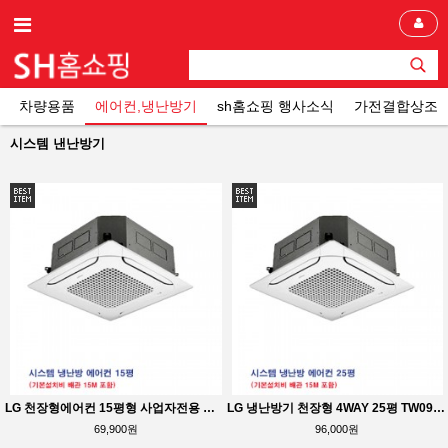
차량용품
에어컨,냉난방기
sh홈쇼핑 행사소식
가전결합상조
시스템 낸난방기
LG 천장형에어컨 15평형 사업자전용 기본설치비15M 지원
LG 냉난방기 천장형 4WAY 25평 TW0900M2L
69,900원
96,000원