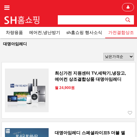
차량용품
에어컨,냉난방기
sh홈쇼핑 행사소식
가전결합상조
대명아임레디
최신가전 지원센터 TV,세탁기,냉장고,
에어컨 상조결합상품 대명아임레디
월 24,900원
대명아임레디 스페셜라이프5 더블 엘