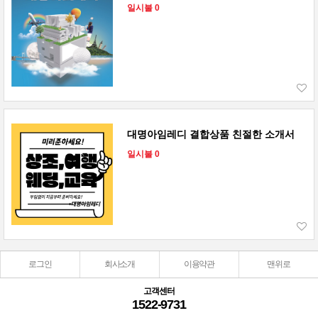
일시불 0
대명아임레디 결합상품 친절한 소개서
일시불 0
로그인
회사소개
이용약관
맨위로
고객센터
1522-9731