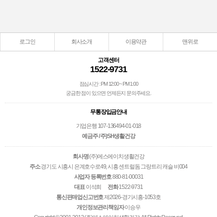
로그인
회사소개
이용약관
맨위로
고객센터
1522-9731
점심시간 : PM 12:00 ~ PM 1:00
궁금한 점이 있으면 언제든지 문의주세요.
무통장입금안내
기업은행 107-136494-01-018
예금주 / 주)SH생활건강
회사명
(주)에스에이치생활건강
주소
경기도 시흥시 은계호수로49, 시흥 센트럴돔 그랑트리 캐슬 비004
사업자 등록번호
880-81-00031
대표
이석희
전화
1522-9731
통신판매업신고번호
제2026-경기시흥-1053호
개인정보관리책임자
이승우