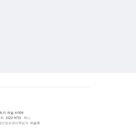
리 캐슬 비004
화.
1522-9731
팩스.
개인정보관리책임자.
이승우