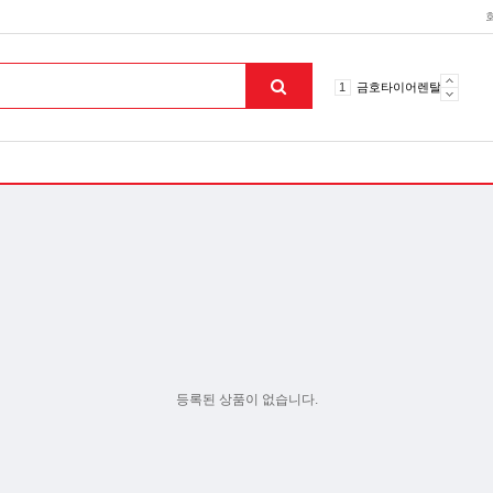
10
토션파장기
1
금호타이어렌탈
2
효돌이
3
라파402
4
자이글온고주파
5
알카메디
6
엘지냉난방기
7
업소용음식물처리기
8
무주천마
9
자동케겔운동기구
10
토션파장기
1
금호타이어렌탈
맨위로
등록된 상품이 없습니다.