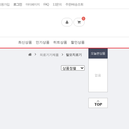
회원가입
로그인
마이페이지
FAQ
1:1문의
주문/배송조회
0
최신상품
인기상품
히트상품
할인상품
오늘본상품
의료기기제품
탈모치료기
없음