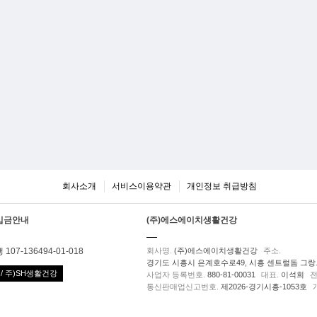
회사소개
서비스이용약관
개인정보 취급방침
입금안내
(주)에스에이치생활건강
107-136494-01-018
회사명.
(주)에스에이치생활건강
주소.
경기도 시흥시 은계호수로49, 시흥 센트럴돔 그랑트
/ 주)SH생활건강
사업자 등록번호.
880-81-00031
대표.
이석희
전
통신판매업신고번호.
제2026-경기시흥-1053호