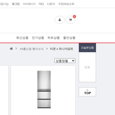
회원가입
로그인
마이페이지
FAQ
1:1문의
주문/배송조회
0
최신상품
인기상품
히트상품
할인상품
오늘본상품
sh홈쇼핑 행사소식
티몬 x 위니아딤채
없음