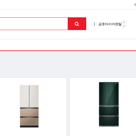
10
토션파장기
1
금호타이어렌탈
2
효돌이
3
라파402
4
자이글온고주파
5
알카메디
6
엘지냉난방기
7
업소용음식물처리기
8
무주천마
9
자동케겔운동기구
10
토션파장기
1
금호타이어렌탈
맨위로