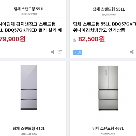
니아딤채 김치냉장고 스탠드형
딤채 스탠드형 551L BDQ57GVF
1L BDQ57GKPKED 컬러 실키 베
위니아김치냉장고 인기상품
지샌드
79,900원
82,500원
월