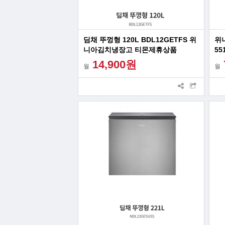
딤채 뚜껑형 120L BDL12GETFS 위
위
니아김치냉장고 티몬제휴상품
55
이
14,900원
월
월