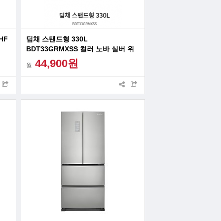
HF
딤채 스탠드형 330L
BDT33GRMXSS 컬러 노바 실버 위
니아 김치냉장고
44,900원
월