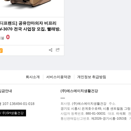
바디프랜드] 공유안마의자 비프리
V-3070 전국 사업장 모집, 빨래방,
질방,극장,쇼핑몰,공항,리조트
0
시불
회사소개
서비스이용약관
개인정보 취급방침
입금안내
(주)에스에이치생활건강
107-136494-01-018
회사명.
(주)에스에이치생활건강
주소.
경기도 시흥시 은계호수로49, 시흥 센트럴돔 그랑트
/ 주)SH생활건강
사업자 등록번호.
880-81-00031
대표.
이석희
전
통신판매업신고번호.
제2026-경기시흥-1053호