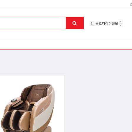
10
토션파장기
1
금호타이어렌탈
2
효돌이
3
라파402
4
자이글온고주파
5
알카메디
6
엘지냉난방기
7
업소용음식물처리기
8
무주천마
9
자동케겔운동기구
10
토션파장기
1
금호타이어렌탈
맨위로