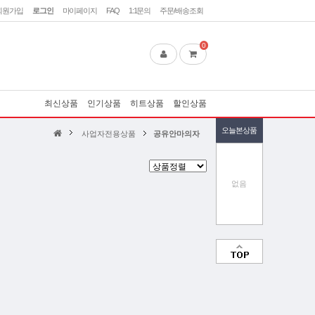
회원가입
로그인
마이페이지
FAQ
1:1문의
주문/배송조회
0
최신상품
인기상품
히트상품
할인상품
오늘본상품
사업자전용상품
공유안마의자
없음