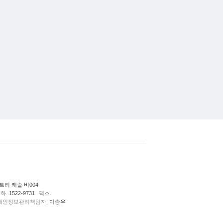
리 캐슬 비004
화.
1522-9731
팩스.
개인정보관리책임자.
이승우