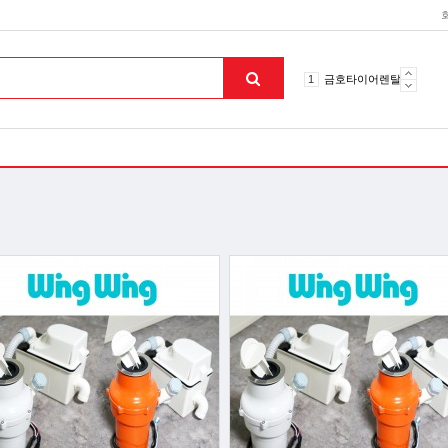
10
토션파장기
1
금호타이어렌탈
2
효돌이
3
라파402
4
자이글온고주파
5
알카메디
6
엘지냉난방기
7
업소용음식물처리기
8
무주천마
9
자동케겔운동기구
10
토션파장기
1
금호타이어렌탈
맨위로