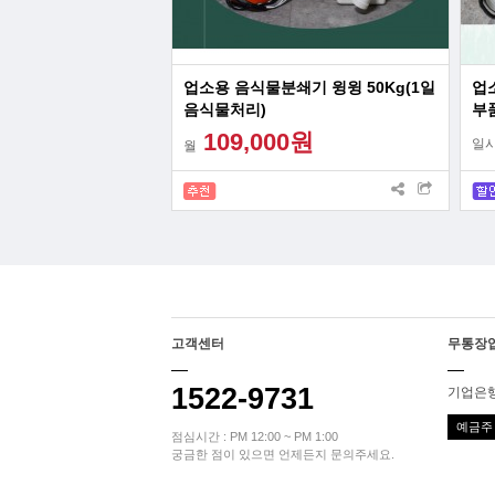
업소용 음식물분쇄기 윙윙 50Kg(1일
업
음식물처리)
부
루 
109,000원
일
월
고객센터
무통장
1522-9731
기업은행 
예금주 
점심시간 : PM 12:00 ~ PM 1:00
궁금한 점이 있으면 언제든지 문의주세요.