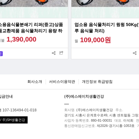
소용음식물분쇄기 리퍼(중고)상품
업소용 음식물처리기 윙윙 50Kg
품교환제품 음식물처리기 용량 하
루 음식물 처리)
30리터 부터
1,390,000
109,000원
시불
월
회사소개
서비스이용약관
개인정보 취급방침
입금안내
(주)에스에이치생활건강
107-136494-01-018
회사명.
(주)에스에이치생활건강
주소.
경기도 시흥시 은계호수로49, 시흥 센트럴돔 그랑트
/ 주)SH생활건강
사업자 등록번호.
880-81-00031
대표.
이석희
전
통신판매업신고번호.
제2026-경기시흥-1053호