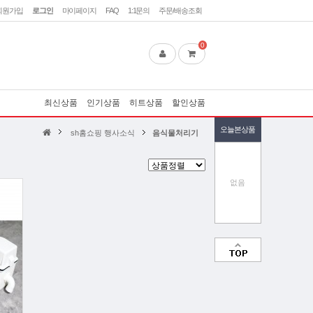
회원가입
로그인
마이페이지
FAQ
1:1문의
주문/배송조회
0
최신상품
인기상품
히트상품
할인상품
오늘본상품
sh홈쇼핑 행사소식
음식물처리기
없음