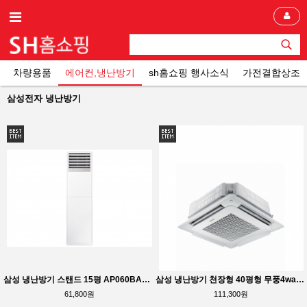
차량용품
에어컨,냉난방기
sh홈쇼핑 행사소식
가전결합상조
삼성전자 냉난방기
삼성 냉난방기 스탠드 15평 AP060BAPPBH2S
삼성 냉난방기 천장형 40평형 무풍4way AC145BS4PHH7SY
61,800원
111,300원