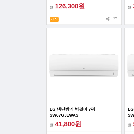
126,300원
월
월
LG 냉난방기 벽걸이 7평
LG
SW07GJ1WAS
SW
41,800원
월
월