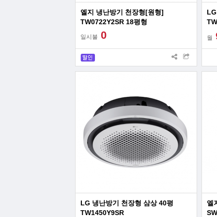
엘지 냉난방기 천장형[원형]
LG
TW0722Y2SR 18평형
TW
0
일시불
월
LG 냉난방기 천장형 삼상 40평
엘
TW1450Y9SR
SW