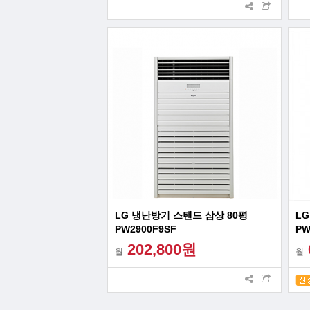
LG 냉난방기 스탠드 삼상 80평
LG
PW2900F9SF
PW
202,800원
월
월