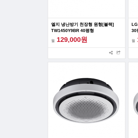
엘지 냉난방기 천장형 원형[블랙]
L
TW1450Y9BR 40평형
30
129,000원
월
월