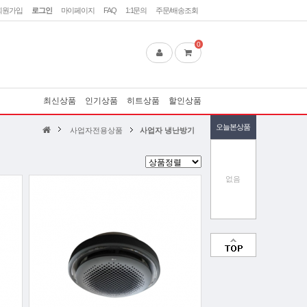
회원가입
로그인
마이페이지
FAQ
1:1문의
주문/배송조회
0
최신상품
인기상품
히트상품
할인상품
오늘본상품
사업자전용상품
사업자 냉난방기
없음