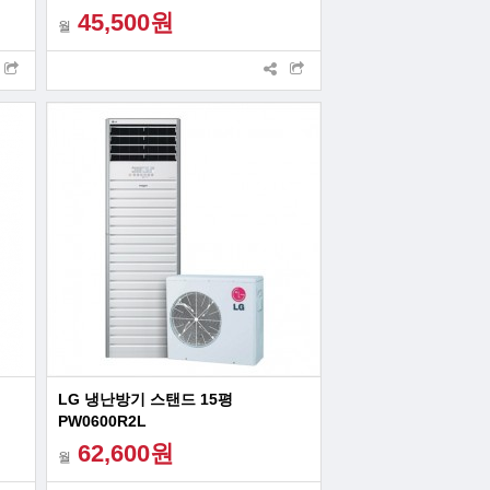
45,500원
월
LG 냉난방기 스탠드 15평
PW0600R2L
62,600원
월