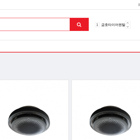
10
토션파장기
1
금호타이어렌탈
2
효돌이
3
라파402
4
자이글온고주파
5
알카메디
6
엘지냉난방기
7
업소용음식물처리기
8
무주천마
9
자동케겔운동기구
10
토션파장기
1
금호타이어렌탈
맨위로