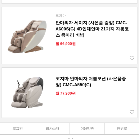
코지마
안마의자 세이지 (사은품 증정) CMC-
A600S(G) 4D입체안마 21가지 자동코
스 종아리 비빔
월 66,900원
코지마 안마의자 더블모션 (사은품증
정) CMC-A550(G)
월 77,900원
로그인
회사소개
이용약관
맨위로