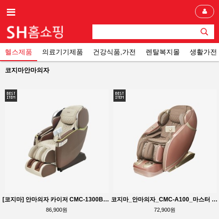
헬스제품
의료기기제품
건강식품,가전
렌탈복지몰
생활가전
코지마안마의자
[코지마] 안마의자 카이저 CMC-1300B(B) 4D입체안마 마사지볼 온열 무릅 마사지
코지마_안마의자_CMC-A100_마스터 23가지 자동코스 종아리 주무름 LS프레임 어깨폭3단 조절
86,900원
72,900원