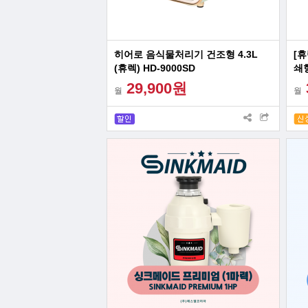
히어로 음식물처리기 건조형 4.3L
[
(휴렉) HD-9000SD
쇄형
29,900원
월
월