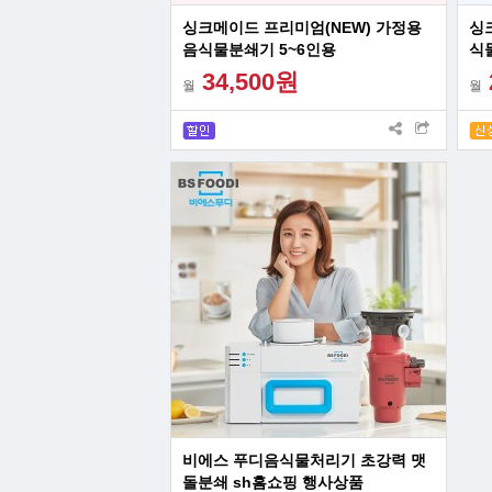
싱크메이드 프리미엄(NEW) 가정용
싱
음식물분쇄기 5~6인용
식
34,500원
월
월
비에스 푸디음식물처리기 초강력 맷
돌분쇄 sh홈쇼핑 행사상품