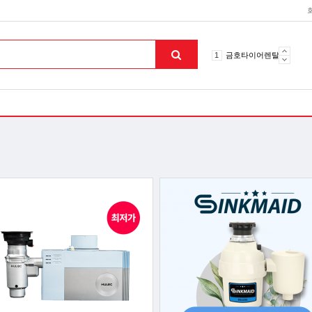
10
토션파장기
1
금호타이어렌탈
2
효돌이
3
라파402
4
자이글온고주파
5
알카메디
6
엘지냉난방기
7
업소용음식물처리기
8
무주천마
9
자동케겔운동기구
10
토션파장기
1
금호타이어렌탈
맨위로