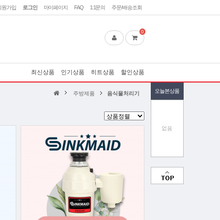
회원가입
로그인
마이페이지
FAQ
1:1문의
주문/배송조회
0
최신상품
인기상품
히트상품
할인상품
오늘본상품
주방제품
음식물처리기
없음