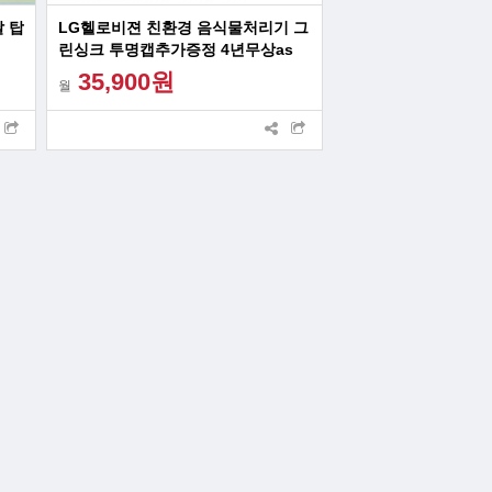
 탑
LG헬로비젼 친환경 음식물처리기 그
린싱크 투명캡추가증정 4년무상as
35,900원
월