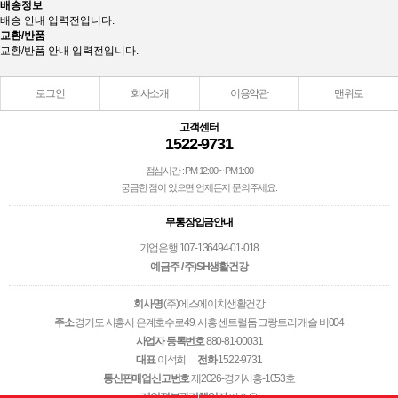
배송정보
배송 안내 입력전입니다.
교환/반품
교환/반품 안내 입력전입니다.
로그인
회사소개
이용약관
맨위로
고객센터
1522-9731
점심시간 : PM 12:00 ~ PM 1:00
궁금한 점이 있으면 언제든지 문의주세요.
무통장입금안내
기업은행 107-136494-01-018
예금주 / 주)SH생활건강
회사명
(주)에스에이치생활건강
주소
경기도 시흥시 은계호수로49, 시흥 센트럴돔 그랑트리 캐슬 비004
사업자 등록번호
880-81-00031
대표
이석희
전화
1522-9731
통신판매업신고번호
제2026-경기시흥-1053호
개인정보관리책임자
이승우