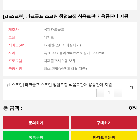
[sh스크린] 파크골프 스크린 창업모집 식음료판매 용품판매 지원
· 제조사
국제파크골프
· 모델
레저로
· 서비스(A/S)
12개월(소비자과실제외)
· 사이즈
폭 4100 x 높이2800mm x 길이 7200mm
· 프로그램
자체골프시스템 보유
· 금융지원
리스,렌탈(신용에 따랄 차등)
[sh스크린] 파크골프 스크린 창업모집 식음료판매 용품판매 지원
개
총 금액 :
0원